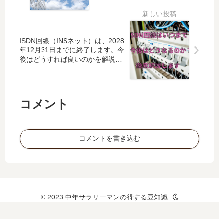
をす
スか
の費
と改
ます。
る際
らど
用
善方
の連
のよ
は？
法を
絡先
うな
取扱
解説
ISDN回線（INSネット）は、2028
は？
会社
いサ
しま
年12月31日までに終了します。今
月額
なの
ービ
す。
後はどうすれば良いのかを解説し
費
かを
ます。
スか
用、
徹底
らど
取扱
解説
のよ
いサ
しま
コメント
うな
ービ
す。
会社
スか
なの
らど
かを
コメントを書き込む
のよ
徹底
うな
解説
会社
しま
なの
す。
かを
徹底
© 2023 中年サラリーマンの得する豆知識.
解説
しま