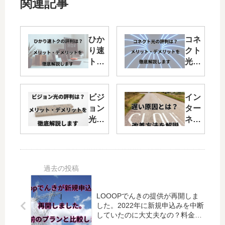
関連記事
ひか
コネ
り速
クト
トク
光
【株
【株
式会
式会
社ア
社
ビジ
イン
イエ
H2】
ョン
ター
フネ
の評
光
ネッ
ッ
判
【株
トの
ト】
は？
式会
速度
の評
月額
社ビ
が遅
判
の費
ジョ
いと
は？
用
ン】
感じ
解
は？
の評
る方
約・
取扱
LOOOPでんきの提供が再開しま
判
必
乗り
いサ
した。2022年に新規申込みを中断
は？
見！
していたのに大丈夫なの？料金は
換え
ービ
月額
原因
値上げした？変更点を徹底検証し