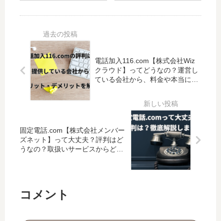
レス
日ま
どうなの？
コム
固定
でに
料金から提
【ベ
電
終了
供している
スト
話」
しま
会社まで、
リン
の提
す。
徹底検証し
ク株
供を
今後
電話加入116.com【株式会社Wiz
ます。
式会
開始
はど
クラウド】ってどうなの？運営し
社】
ている会社から、料金や本当にお
しま
うす
って
とくなのかを徹底検証します。
す。
れば
大丈
料金
良い
夫？
から
のか
評判
メリ
を解
はど
固定電話.com【株式会社メンバー
ッ
説し
うな
ズネット】って大丈夫？評判はど
ト・
ま
の？
うなの？取扱いサービスからどの
デメ
す。
ような会社なのかを徹底解説しま
取扱
リッ
す。
いサ
トを
ービ
解説
コメント
スか
しま
らど
す。
のよ