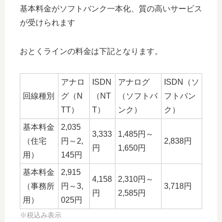
基本料金がソフトバンク一本化、質の高いサービス
が受けられます
おとくラインの料金は下記となります。
アナロ
ISDN
アナログ
ISDN（ソ
回線種別
グ（N
（NT
（ソフトバ
フトバン
TT）
T）
ンク）
ク）
基本料金
2,035
3,333
1,485円～
（住宅
円～2,
2,838円
円
1,650円
用）
145円
基本料金
2,915
4,158
2,310円～
（事務所
円～3,
3,718円
円
2,585円
用）
025円
※税込み表示