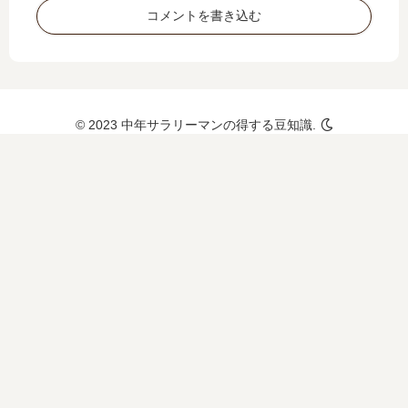
うな
コメントを書き込む
会社
なの
かを
徹底
解説
© 2023 中年サラリーマンの得する豆知識.
しま
す。