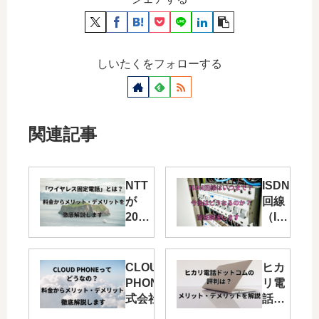
しいたくをフォローする
関連記事
NTT
ISDN
が
回線
2024
（INS
年4
ネッ
月1
ト）
日よ
は、
CLOUD
ヒカ
り
2028
PHONE【株
リ電
「ワ
年12
式会社
話ド
イヤ
月31
Wiz】って
ット