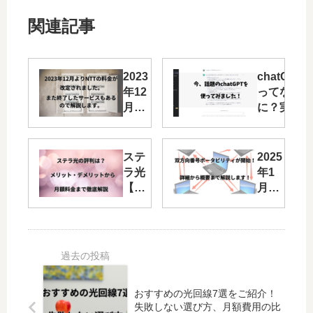
関連記事
2023
chatGPT
年12
ってな
月よ
に？実際
りフ
に利用し
レッ
てみたの
ツ光
で、使い
ステ
2025
や
方や特徴
ラ光
年1
INS
をお伝え
【ラ
月か
ネッ
します。
ディ
ら固
ト
ック
定電
64、
ス株
話番
加入
式会
号の
電話
社】
双方
の工
の評
向番
事費
おすすめの光回線7選をご紹介！
判
号ポ
が改
失敗しない選び方、月額費用の比
は？
ータ