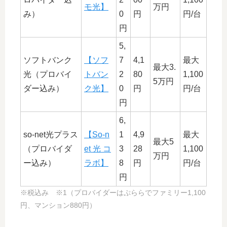
モ光】
万円
み）
0
円
円/台
円
5,
ソフトバンク
【ソフ
7
4,1
最大
最大3.
光（プロバイ
トバン
2
80
1,100
5万円
ダー込み）
ク光】
0
円
円/台
円
6,
so-net光プラス
【So-n
1
4,9
最大
最大5
（プロバイダ
et 光 コ
3
28
1,100
万円
ー込み）
ラボ】
8
円
円/台
円
※税込み ※1（プロバイダーはぷららでファミリー1,100
円、マンション880円）