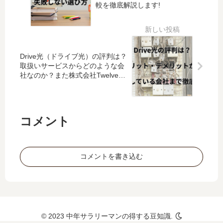
較を徹底解説します!
定さ
サイ
ビリ
れて
トに
ティ
値上
料金
が始
がり
の掲
まり
まし
載が
ま
Drive光（ドライブ光）の評判は？
た。
ない
す。
取扱いサービスからどのような会
また
け
社なのか？また株式会社Twelveと
終了
株式会社イージェーワークスの関
ど、
した
連性も徹底解説します。
独自
割引
で調
サー
コメント
べて
ビス
判明
や改
した
定さ
結果
コメントを書き込む
れた
を公
サー
開し
ビス
ま
を徹
す。
底解
説し
© 2023 中年サラリーマンの得する豆知識.