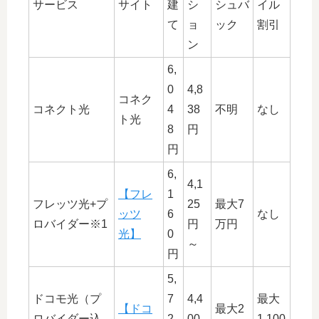
サービス
サイト
建
シ
シュバ
イル
て
ョ
ック
割引
ン
6,
0
4,8
コネク
コネクト光
4
38
不明
なし
ト光
8
円
円
6,
4,1
【フレ
1
フレッツ光+プ
25
最大7
ッツ
6
なし
ロバイダー※1
円
万円
光】
0
～
円
5,
ドコモ光（プ
7
4,4
最大
【ドコ
最大2
ロバイダー込
2
00
1,100