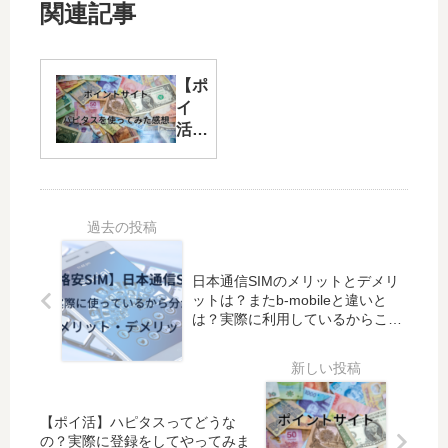
関連記事
【ポ
イ
活】
ハピ
タス
って
どう
な
の？
日本通信SIMのメリットとデメリ
実際
ットは？またb-mobileと違いと
に登
は？実際に利用しているからこそ
録を
分かる内容をお伝えします【格安
して
SIM】
やっ
てみ
まし
【ポイ活】ハピタスってどうな
た！
の？実際に登録をしてやってみま